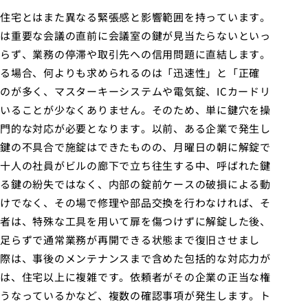
住宅とはまた異なる緊張感と影響範囲を持っています。
は重要な会議の直前に会議室の鍵が見当たらないといっ
らず、業務の停滞や取引先への信用問題に直結します。
る場合、何よりも求められるのは「迅速性」と「正確
のが多く、マスターキーシステムや電気錠、ICカードリ
いることが少なくありません。そのため、単に鍵穴を操
門的な対応が必要となります。以前、ある企業で発生し
鍵の不具合で施錠はできたものの、月曜日の朝に解錠で
十人の社員がビルの廊下で立ち往生する中、呼ばれた鍵
る鍵の紛失ではなく、内部の錠前ケースの破損による動
けでなく、その場で修理や部品交換を行わなければ、そ
者は、特殊な工具を用いて扉を傷つけずに解錠した後、
足らずで通常業務が再開できる状態まで復旧させまし
際は、事後のメンテナンスまで含めた包括的な対応力が
は、住宅以上に複雑です。依頼者がその企業の正当な権
うなっているかなど、複数の確認事項が発生します。ト