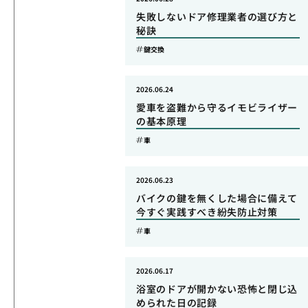
失敗しないドア修理業者の選び方と
秘訣
鍵交換
2026.06.24
愛車を盗難から守るイモビライザー
の基本原理
車
2026.06.23
バイクの鍵を無くした場合に備えて
今すぐ実践すべき紛失防止対策
車
2026.06.17
浴室のドアが開かない恐怖と閉じ込
められた日の記録