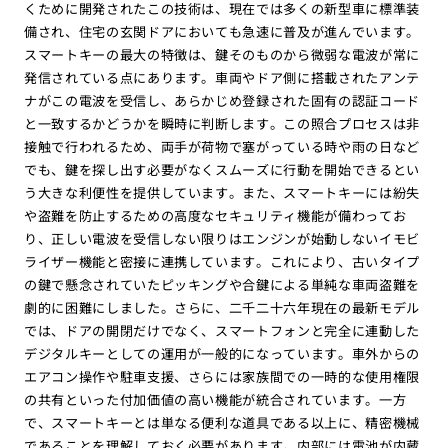
くために開発されたこの技術は、現在では多くの新型車に標準装
備され、住宅の玄関ドアにおいても急速に普及が進んでいます。
スマートキーの最大の特徴は、鍵そのものから微弱な電波が常に
発信されている点にあります。車両やドア側に搭載されたアンテ
ナがこの電波を受信し、あらかじめ登録された固有の認証コード
と一致するかどうかを瞬時に判断します。この照合プロセスは非
接触で行われるため、両手が荷物で塞がっている時や雨の日など
でも、鍵を探し出す必要がなくスムーズに行動を開始できるとい
う大きな利便性を提供しています。また、スマートキーには紛失
や盗難を防止するための高度なセキュリティ機能が備わってお
り、正しい電波を受信しない限りはエンジンが始動しないイモビ
ライザー機能と密接に連携しています。これにより、古いタイプ
の鍵で懸念されていたピッキングや合鍵による単純な車両盗難を
劇的に困難にしました。さらに、二千二十六年現在の最新モデル
では、ドアの開閉だけでなく、スマートフォンと完全に連動した
デジタルキーとしての運用が一般的になっています。車外からの
エアコン操作や駐車支援、さらには家族間での一時的な使用権限
の共有といった付加価値の高い機能が統合されています。一方
で、スマートキーとは単なる便利な道具である以上に、精密機械
であることを理解しておく必要があります。内部には電池が内蔵