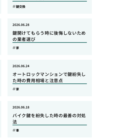
鍵交換
2026.06.28
鍵開けてもらう時に後悔しないため
の業者選び
家
2026.06.24
オートロックマンションで鍵紛失し
た時の費用相場と注意点
家
2026.06.18
バイク鍵を紛失した時の最善の対処
法
車