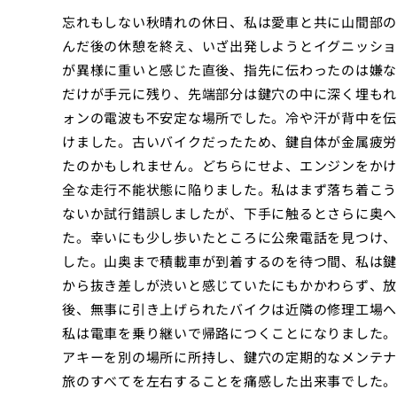
忘れもしない秋晴れの休日、私は愛車と共に山間部の
んだ後の休憩を終え、いざ出発しようとイグニッショ
が異様に重いと感じた直後、指先に伝わったのは嫌な
だけが手元に残り、先端部分は鍵穴の中に深く埋もれ
ォンの電波も不安定な場所でした。冷や汗が背中を伝
けました。古いバイクだったため、鍵自体が金属疲労
たのかもしれません。どちらにせよ、エンジンをかけ
全な走行不能状態に陥りました。私はまず落ち着こう
ないか試行錯誤しましたが、下手に触るとさらに奥へ
た。幸いにも少し歩いたところに公衆電話を見つけ、
した。山奥まで積載車が到着するのを待つ間、私は鍵
から抜き差しが渋いと感じていたにもかかわらず、放
後、無事に引き上げられたバイクは近隣の修理工場へ
私は電車を乗り継いで帰路につくことになりました。
アキーを別の場所に所持し、鍵穴の定期的なメンテナ
旅のすべてを左右することを痛感した出来事でした。