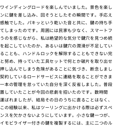
ワインディングロードを楽しんでいました。景色を楽し
ンに鍵を差し込み、回そうとしたその瞬間です。手応え
感触でした。パキッという乾いた音と共に、鍵の持ち手
てしまったのです。周囲には民家も少なく、スマートフ
うのを感じながら、私は絶望的な気分で鍵穴を見つめ続
を起こしていたのか、あるいは鍵穴の潤滑が不足してい
ることも、ハンドルロックを解除することもできない完
と努め、持っていた工具セットで何とか破片を取り出せ
押し込んでしまう危険があることに気づき、断念しまし
契約しているロードサービスに連絡を取ることができま
一本の管理を怠っていた自分を深く反省しました。普段
置していたことが今回の悲劇を招いたのです。数時間
運ばれましたが、結局その日のうちに直ることはなく、
この経験以来、私はツーリングに出かける際は必ずスペ
ンスを欠かさないようにしています。小さな鍵一つが、
イモビライザー付きの鍵を複製するには、主に二つのル