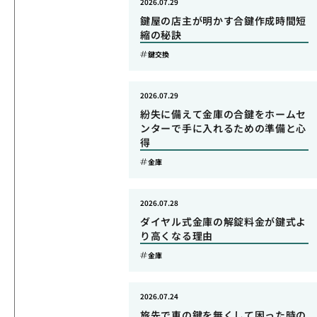
2026.07.29
鍵屋の店主が明かす合鍵作成時間短
縮の秘訣
鍵交換
2026.07.29
紛失に備えて金庫の合鍵をホームセ
ンターで手に入れるための準備と心
得
金庫
2026.07.28
ダイヤル式金庫の解錠料金が鍵式よ
り高くなる理由
金庫
2026.07.24
旅先で車の鍵を無くして困った時の