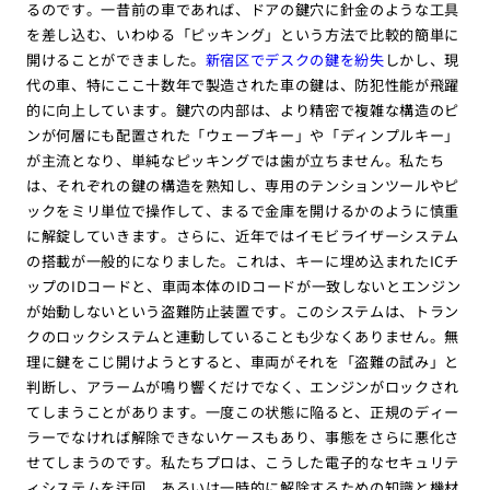
るのです。一昔前の車であれば、ドアの鍵穴に針金のような工具
を差し込む、いわゆる「ピッキング」という方法で比較的簡単に
開けることができました。
新宿区でデスクの鍵を紛失
しかし、現
代の車、特にここ十数年で製造された車の鍵は、防犯性能が飛躍
的に向上しています。鍵穴の内部は、より精密で複雑な構造のピ
ンが何層にも配置された「ウェーブキー」や「ディンプルキー」
が主流となり、単純なピッキングでは歯が立ちません。私たち
は、それぞれの鍵の構造を熟知し、専用のテンションツールやピ
ックをミリ単位で操作して、まるで金庫を開けるかのように慎重
に解錠していきます。さらに、近年ではイモビライザーシステム
の搭載が一般的になりました。これは、キーに埋め込まれたICチ
ップのIDコードと、車両本体のIDコードが一致しないとエンジン
が始動しないという盗難防止装置です。このシステムは、トラン
クのロックシステムと連動していることも少なくありません。無
理に鍵をこじ開けようとすると、車両がそれを「盗難の試み」と
判断し、アラームが鳴り響くだけでなく、エンジンがロックされ
てしまうことがあります。一度この状態に陥ると、正規のディー
ラーでなければ解除できないケースもあり、事態をさらに悪化さ
せてしまうのです。私たちプロは、こうした電子的なセキュリテ
ィシステムを迂回、あるいは一時的に解除するための知識と機材