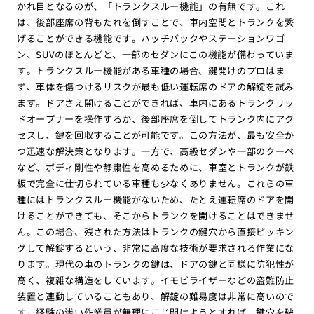
かれ目となるのが、「トランクスルー機能」の有無です。これ
は、後部座席の背もたれを倒すことで、車内空間とトランクを繋
げることができる機能です。ハッチバックやステーションワゴ
ン、SUVのほとんどと、一部のセダンにこの機能が備わっていま
す。トランクスルー機能がある車種の場合、鍵開けのプロはま
ず、車体を傷つけるリスクが最も低い運転席のドアの解錠を試み
ます。ドアさえ開けることができれば、車内にあるトランクリッ
ドオープナーを操作するか、後部座席を倒してトランク内にアク
セスし、鍵を回収することが可能です。この方法が、最も安全か
つ迅速な解決策となります。一方で、高級セダンや一部のクーペ
など、ボディ剛性や静粛性を高めるために、車室とトランクが鉄
板で完全に仕切られている車種も少なくありません。これらの車
種にはトランクスルー機能がないため、たとえ運転席のドアを開
けることができても、そこからトランクを開けることはできませ
ん。この場合、残された方法はトランクの鍵穴から直接ピッキン
グして解錠するという、非常に高度な技術が要求される作業にな
ります。現代の車のトランクの鍵は、ドアの鍵と同様に防犯性が
高く、複雑な構造をしています。イモビライザーなどの盗難防止
装置と連動していることもあり、解錠の難易度は非常に高いので
す。経験の浅い作業員が無理にこじ開けようとすれば、鍵穴を破