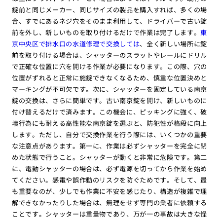
錠前と同じメーカー、同じサイズの製品を購入すれば、多くの場
合、すでにあるネジ穴をそのまま利用して、ドライバーで古い錠
前を外し、新しいものを取り付けるだけで作業は完了します。
東
京中央区で排水口の水道修理で交換しては
、全く新しい場所に錠
前を取り付ける場合は、シャッターのスラットやレールにドリル
で正確な位置に穴を開ける作業が必要になります。この際、穴の
位置がずれると正常に施錠できなくなるため、慎重な位置決めと
マーキングが不可欠です。次に、シャッターを固定している南京
錠の交換は、さらに簡単です。古い南京錠を開け、新しいものに
付け替えるだけで済みます。この機会に、ピッキングに強く、破
壊行為にも耐える高性能な南京錠を選ぶと、防犯性が格段に向上
します。ただし、自分で交換作業を行う際には、いくつかの重要
な注意点があります。第一に、作業は必ずシャッターを完全に閉
めた状態で行うこと。シャッターが動くと非常に危険です。第二
に、電動シャッターの場合は、必ず電源を切ってから作業を始め
てください。感電や誤作動のリスクを防ぐためです。そして、最
も重要なのが、少しでも作業に不安を感じたり、構造が複雑で理
解できなかったりした場合は、無理をせず専門の業者に依頼する
ことです。シャッターは重量物であり、万が一の事故は大きな怪