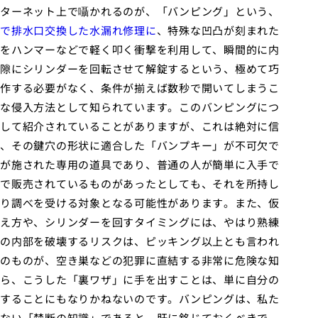
ターネット上で囁かれるのが、「バンピング」という、
で排水口交換した水漏れ修理に
、特殊な凹凸が刻まれた
をハンマーなどで軽く叩く衝撃を利用して、瞬間的に内
隙にシリンダーを回転させて解錠するという、極めて巧
作する必要がなく、条件が揃えば数秒で開いてしまうこ
な侵入方法として知られています。このバンピングにつ
して紹介されていることがありますが、これは絶対に信
、その鍵穴の形状に適合した「バンプキー」が不可欠で
が施された専用の道具であり、普通の人が簡単に入手で
で販売されているものがあったとしても、それを所持し
り調べを受ける対象となる可能性があります。また、仮
え方や、シリンダーを回すタイミングには、やはり熟練
の内部を破壊するリスクは、ピッキング以上とも言われ
のものが、空き巣などの犯罪に直結する非常に危険な知
ら、こうした「裏ワザ」に手を出すことは、単に自分の
することにもなりかねないのです。バンピングは、私た
ない「禁断の知識」であると、肝に銘じておくべきで