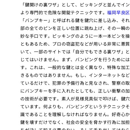
「鍵開けの裏ワザ」として、ピッキングと並んでイン
より専門的で危険な開錠テクニックです。
福岡早良区
「バンプキー」と呼ばれる鍵を鍵穴に差し込み、それ
部の全てのピンを正しい位置に跳ね上げ、その一瞬の
妙な手口です。ピッキングのように一本一本ピンを操
ともあるため、プロの窃盗犯などが用いる非常に悪質
いて、一部のサイトでは「自分でもできる裏ワザ」と
じてはいけません。まず、バンピングを行うためには
す。これは、一般的な鍵とは全く異なり、特殊な加工
きるものではありません。もし、インターネットなど
ているだけで、犯罪の予備行為と見なされ、警察の取
にバンプキーを手に入れたとしても、正しい衝撃の加
の技術が必要です。素人が見様見真似で叩けば、鍵穴
ています。何よりも、バンピングというテクニックそ
識であることを理解しなければなりません。好奇心か
鍵を壊すだけでなく、社会の安全を脅かす行為に加担
ちが決して知る必要のない、そして手を出してはなら