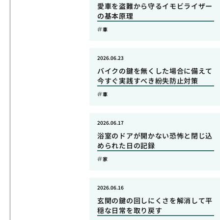
愛車を盗難から守るイモビライザー
の基本原理
車
2026.06.23
バイクの鍵を無くした場合に備えて
今すぐ実践すべき紛失防止対策
車
2026.06.17
浴室のドアが開かない恐怖と閉じ込
められた日の記録
家
2026.06.16
玄関の鍵の回しにくさを解消して平
穏な日常を取り戻す