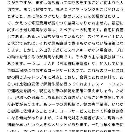
りがちですが、まずは落ち着いて深呼吸をすることが何よりも大
切です。焦りは禁物です。無理にドアやトランクをこじ開けよう
とすると、車に傷をつけたり、鍵のシステムを破損させたりし
て、かえって修理費用が高くつく結果になりかねません。最初に
試すべき最も確実な方法は、スペアキーの利用です。自宅に保管
してある、あるいは家族が持っているなど、スペアキーが手に入
る状況であれば、それが最も簡単で費用もかからない解決策とな
ります。しかし、外出先で近くにスペアキーがない場合は、プロ
の助けを借りるのが賢明な判断です。その際の主な選択肢は二つ
あります。一つは、ＪＡＦ（日本自動車連盟）や、加入している
自動車保険に付帯するロードサービスです。これらのサービスは
鍵の閉じ込みトラブルに対応しており、会員であれば無料で、あ
るいは比較的安価で解錠作業を行ってくれます。スマートフォン
で連絡先を調べ、現在地と車の状況を正確に伝えましょう。ただ
し、現場への到着にはある程度の時間がかかることを覚悟してお
く必要があります。もう一つの選択肢は、鍵の専門業者、いわゆ
る鍵屋に依頼することです。ロードサービスに比べて料金は割高
になる傾向がありますが、２４時間対応の業者が多く、現場への
到着が早いという大きなメリットがあります。一刻も早く車を使
いたい、急いでいるという場合には非常に頼りになる存在です。