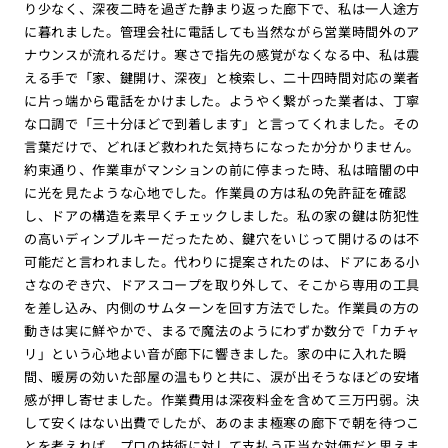
り少なく、深夜二時を過ぎた静まり返った廊下で、私は一人途方
に暮れました。管理会社に電話しても当然ながら営業時間外のア
ナウンスが流れるだけ。寒さで指先の感覚がなくなる中、私は震
える手で「家、鍵開け、深夜」と検索し、二十四時間対応の業者
に片っ端から電話をかけました。ようやく繋がった業者は、丁寧
な口調で「三十分ほどで到着します」と言ってくれました。その
言葉だけで、どれほど救われた気持ちになったか分かりません。
約束通り、作業車がマンションの前に停まった時、私は暗闇の中
に光を見たような心地でした。作業員の方は私の免許証を確認
し、ドアの構造を素早くチェックしました。私の家の鍵は防犯性
の高いディンプルキーだったため、鍵穴をいじって開けるのは不
可能だと言われました。代わりに提案されたのは、ドアにある小
さなのぞき穴、ドアスコープを取り外して、そこから専用の工具
を差し込み、内側のサムターンを回す方法でした。作業員の方の
動きは実に鮮やかで、まるで魔法のようにわずか数分で「カチャ
リ」という心地よい音が廊下に響きました。家の中に入れた瞬
間、暖房の効いた部屋の温もりと共に、涙が出そうなほどの安堵
感が押し寄せました。作業費用は深夜料金を含めて三万円弱。決
して安くはない出費でしたが、あのまま極寒の廊下で朝を待つこ
とを考えれば、プロの技術に対して支払う正当な対価だと思えま