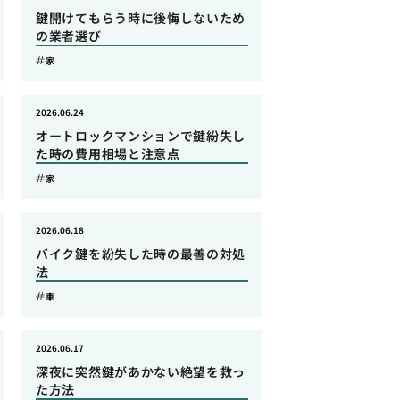
鍵開けてもらう時に後悔しないため
の業者選び
家
2026.06.24
オートロックマンションで鍵紛失し
た時の費用相場と注意点
家
2026.06.18
バイク鍵を紛失した時の最善の対処
法
車
2026.06.17
深夜に突然鍵があかない絶望を救っ
た方法