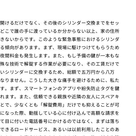
開けるだけでなく、その後のシリンダー交換までをセッ
どこで誰の手に渡っているか分からない以上、家の住所
きないからです。このような緊急事態におけるシリンダ
る傾向があります。まず、現場に駆けつけてもらうため
夜間料金も発生します。また、もし予備の鍵が一本もな
殊な技術で解錠する作業が必要になり、その工賃だけで
いシリンダーに交換するため、総額で五万円から八万
なりません。こうした大きな痛手を避けるために、私た
す。まず、スマートフォンのアプリや紛失防止タグを鍵
れます。また、信頼できる親族や近隣の友人にスペアキ
とで、少なくとも「解錠費用」だけでも抑えることが可
になった際、動揺している心に付け込んで高額な請求を
て目に付いた電話番号にかけるのではなく、まずは落ち
できるロードサービス、あるいは以前利用したことのあ