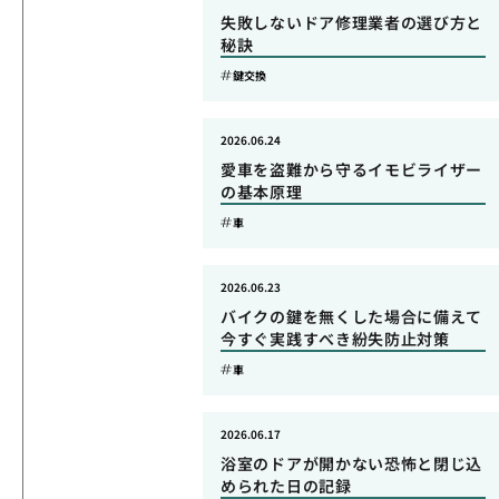
失敗しないドア修理業者の選び方と
秘訣
鍵交換
2026.06.24
愛車を盗難から守るイモビライザー
の基本原理
車
2026.06.23
バイクの鍵を無くした場合に備えて
今すぐ実践すべき紛失防止対策
車
2026.06.17
浴室のドアが開かない恐怖と閉じ込
められた日の記録