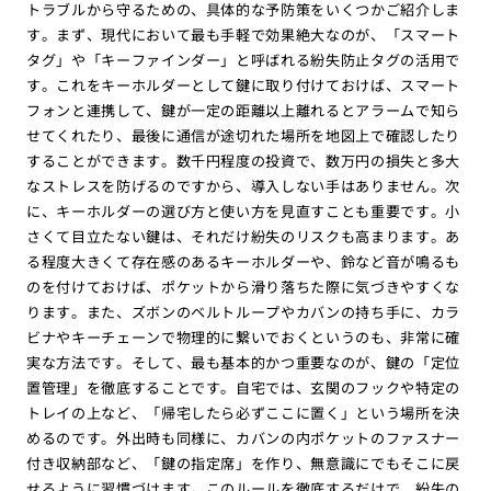
トラブルから守るための、具体的な予防策をいくつかご紹介しま
す。まず、現代において最も手軽で効果絶大なのが、「スマート
タグ」や「キーファインダー」と呼ばれる紛失防止タグの活用で
す。これをキーホルダーとして鍵に取り付けておけば、スマート
フォンと連携して、鍵が一定の距離以上離れるとアラームで知ら
せてくれたり、最後に通信が途切れた場所を地図上で確認したり
することができます。数千円程度の投資で、数万円の損失と多大
なストレスを防げるのですから、導入しない手はありません。次
に、キーホルダーの選び方と使い方を見直すことも重要です。小
さくて目立たない鍵は、それだけ紛失のリスクも高まります。あ
る程度大きくて存在感のあるキーホルダーや、鈴など音が鳴るも
のを付けておけば、ポケットから滑り落ちた際に気づきやすくな
ります。また、ズボンのベルトループやカバンの持ち手に、カラ
ビナやキーチェーンで物理的に繋いでおくというのも、非常に確
実な方法です。そして、最も基本的かつ重要なのが、鍵の「定位
置管理」を徹底することです。自宅では、玄関のフックや特定の
トレイの上など、「帰宅したら必ずここに置く」という場所を決
めるのです。外出時も同様に、カバンの内ポケットのファスナー
付き収納部など、「鍵の指定席」を作り、無意識にでもそこに戻
せるように習慣づけます。このルールを徹底するだけで、紛失の