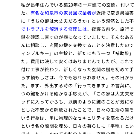
私が長年住んでいる築20年の一戸建ての玄関。付い
た。
有名な和泉市の家具回収業者が
近所で空き巣被害
に「うちの鍵は大丈夫だろうか」という漠然とした不
でトラブルを解消する修理には
、夜寝る前や、旅行で
鍵を確認し直すのが癖になっていました。そんなある
んに相談し、玄関の鍵を交換することを決意したので
ィンプルキー」の主錠と、新たにもう一つ「補助錠」
た。費用は決して安くはありませんでしたが、これで
付け工事が終わり、新しくなった玄関の鍵を初めて手
らす頼もしさは、今でも忘れられません。その日から
た。まず、外出する時の「行ってきます」の言葉に、
つの鍵をかける確かな手応えが、「この家は大丈夫だ
ッドに入ってからも、以前のように鍵のことが気にな
とした不安から解放されたことで、日々の生活の質そ
いう行為は、単に物理的なセキュリティを高めるだけ
という名の隙間を埋め、日々の暮らしに「平穏」とい
です。もし、かつての私のように、玄関の鍵に一抹の