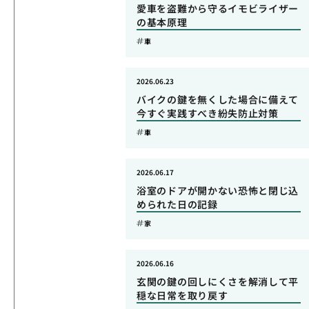
愛車を盗難から守るイモビライザー
の基本原理
車
2026.06.23
バイクの鍵を無くした場合に備えて
今すぐ実践すべき紛失防止対策
車
2026.06.17
浴室のドアが開かない恐怖と閉じ込
められた日の記録
家
2026.06.16
玄関の鍵の回しにくさを解消して平
穏な日常を取り戻す