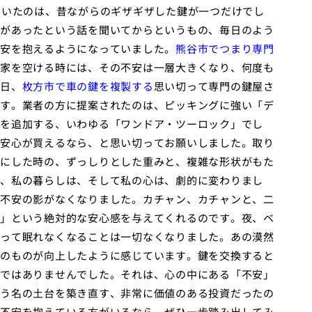
ていたのは、昔ながらのギザギザした鍵が一つだけでし
があったという話を聞いてからというもの、毎日のよう
安を抱えるようになっていました。
熊谷市でつまり専門
家を空ける時には、その不安は一層大きくなり、何度も
日、
枚方市で車の鍵を複製する
思い切って専門の鍵屋さ
す。業者の方に提案されたのは、ピッキングに強い「デ
を追加する、いわゆる「ワンドア・ツーロック」でし
安心が買えるなら、と思い切ってお願いしました。取り
にした時の、ずっしりとした重みと、複雑な形状がもた
、私の暮らしは、そして私の心は、劇的に変わりまし
不安の影がなくなりました。カチャン、カチャンと、二
」という絶対的な安心感を与えてくれるのです。夜、ベ
って眠れなくなることは一切なくなりました。あの漠然
のものが向上したように感じています。鍵を交換すると
ではありませんでした。それは、心の中にある「不安」
う名の土台を築き直す、非常に価値のある投資だったの
不安を抱えている方がいるなら、ぜひ一歩踏み出してみ