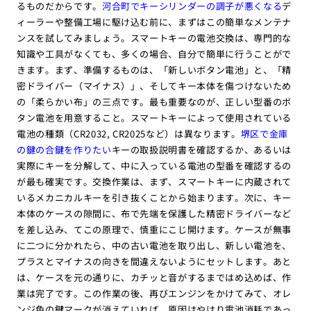
るものだからです。
河合町でキーシリンダーの調子が悪くなる
デ
ィーラーや整備工場に駆け込む前に、まずはこの簡単なメンテナ
ンスを試してみましょう。スマートキーの電池交換は、専門的な
知識や工具がなくても、多くの場合、自分で簡単に行うことがで
きます。まず、準備するものは、「新しいボタン電池」と、「精
密ドライバー（マイナス）」、そしてキー本体を傷つけないため
の「柔らかい布」の三点です。最も重要なのが、正しい型番のボ
タン電池を用意すること。スマートキーによって使用されている
電池の種類（CR2032, CR2025など）は異なります。
堺区で金庫
の鍵の合鍵を作りたい
キーの取扱説明書を確認するか、あるいは
実際にキーを分解して、中に入っている電池の型番を確認するの
が最も確実です。交換作業は、まず、スマートキーに内蔵されて
いるメカニカルキーを引き抜くことから始まります。次に、キー
本体のケースの隙間に、布で先端を保護した精密ドライバーなど
を差し込み、てこの原理で、慎重にこじ開けます。ケースが無事
に二つに分かれたら、中の古い電池を取り出し、新しい電池を、
プラスとマイナスの向きを間違えないようにセットします。あと
は、ケースを元の通りに、カチッと音がするまではめ込めば、作
業は完了です。この作業の後、再びエンジンをかけてみて、オレ
ンジ色の鍵マークが消えていれば、原因はやはり電池消耗であっ