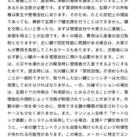
ルに発展したり、退去時に多額の費用を請求されたりすることが
あるため注意が必要です。まず賃貸物件の場合、玄関ドアの所有
権は家主や管理会社にあります。そのため、たとえ防犯上の理由
であっても、無断で玄関ドア鍵交換を行うことはできません。鍵
を交換したいと思ったら、まずは管理会社や大家さんに連絡し、
承諾を得ることが必須です。多くの場合、費用は入居者の自己負
担となりますが、古い鍵で防犯性能に問題がある場合は、大家さ
んが費用を負担してくれるケースもあります。また、交換後には
必ず新しい鍵の一本を管理会社に預ける必要があります。これ
は、火災や水漏れなどの緊急時に管理者が入室できるようにする
ためです。退去時には、元の鍵に戻す「原状回復」が求められる
ことが一般的ですので、取り外した古い鍵とシリンダーは大切に
保管しておかなければなりません。一方、分譲マンションの場合
は、玄関ドアの外側は「共用部分」とみなされることが多く、管
理組合の規約によって交換が制限されていることがあります。外
観の統一性を保つために、使用できる鍵の種類が指定されている
ケースも少なくありません。また、マンション全体で「オートロ
ック連動」のシステムを採用している場合、玄関ドア鍵交換を行
うと、一本の鍵でエントランスも自室も開けられるという利便性
が失われる可能性があります。この場合、メーカーに特注でエン