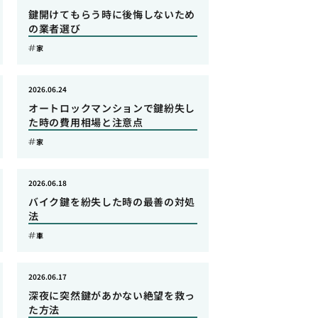
鍵開けてもらう時に後悔しないため
の業者選び
家
2026.06.24
オートロックマンションで鍵紛失し
た時の費用相場と注意点
家
2026.06.18
バイク鍵を紛失した時の最善の対処
法
車
2026.06.17
深夜に突然鍵があかない絶望を救っ
た方法