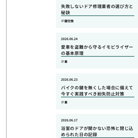
失敗しないドア修理業者の選び方と
秘訣
鍵交換
2026.06.24
愛車を盗難から守るイモビライザー
の基本原理
車
2026.06.23
バイクの鍵を無くした場合に備えて
今すぐ実践すべき紛失防止対策
車
2026.06.17
浴室のドアが開かない恐怖と閉じ込
められた日の記録