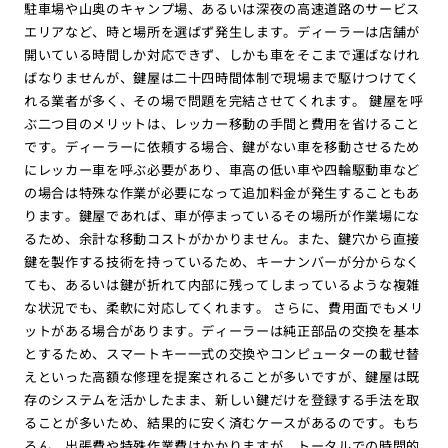
駐車場や山奥のキャンプ場、あるいは深夜の高速道路のサービス
エリアなど、時と場所を選ばず発生します。ディーラーは店舗が
開いている時間しか対応できず、しかも車をそこまで運ばなけれ
ばなりませんが、鍵屋は二十四時間体制で現場まで駆けつけてく
れる業者が多く、その場で問題を完結させてくれます。 鍵屋を呼
ぶ二つ目のメリットは、レッカー移動の手間と費用を省けること
です。ディーラーに依頼する場合、鍵がない車を移動させるため
にレッカー車を呼ぶ必要があり、車高の低い車や四輪駆動車など
の場合は特殊な作業が必要になって追加料金が発生することもあ
ります。鍵屋であれば、車が停まっているその場所が作業場にな
るため、余計な移動コストがかかりません。また、鍵穴から直接
鍵を製作する技術を持っているため、キーナンバーが分からなく
ても、あるいは鍵が折れて内部に残ってしまっているような複雑
な状況でも、柔軟に対応してくれます。 さらに、費用面でもメリ
ットがある場合があります。ディーラーは純正部品の交換を基本
とするため、スマートキー一式の交換やコンピューターの載せ替
えといった高額な修理を提案されることが多いですが、鍵屋は既
存のシステムを活かしたまま、新しい鍵だけを登録する手法を取
ることが多いため、結果的に安く済むケースがあるのです。もち
ろん、出張費や特殊作業費はかかりますが、トータルでの時間的