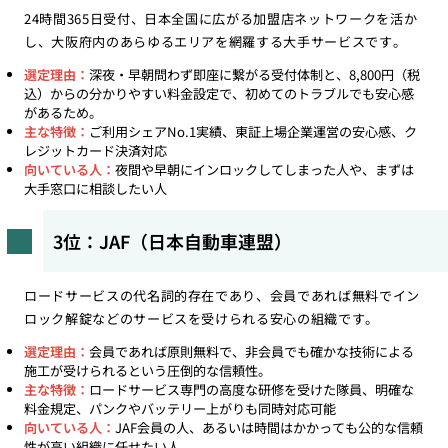
24時間365日受付、日本全国に広がる加盟店ネットワークを活か
し、大阪府内のあらゆるエリアを網羅する大手サービスです。
選定理由：
深夜・早朝問わず即座に繋がる受付体制と、8,800円（税
込）からの分かりやすい料金設定で、初めてのトラブルでも安心感
があるため。
主な特徴：
ご利用シェアNo.1実績、東証上場企業運営の安心感、ク
レジットカード決済対応
向いている人：
夜間や早朝にインロックしてしまった人や、まずは
大手窓口に相談したい人
3位：JAF（日本自動車連盟）
ロードサービスの代名詞的存在であり、会員であれば無料でイン
ロック解錠などのサービスを受けられる安心の組織です。
選定理由：
会員であれば原則無料で、非会員でも確かな技術による
施工が受けられるという圧倒的な信頼性。
主な特徴：
ロードサービス専門の高度な研修を受けた隊員、明確な
料金規定、パンクやバッテリー上がりも同時対応可能
向いている人：
JAF会員の人、あるいは時間はかかっても公的な信頼
性が高い組織に任せたい人