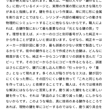
う客が絶え間なく訪れます。職人は、一般の人々が「鍵作るとこ
ろ」に抱いているイメージと、実際の作業の間には大きな隔たり
があると指摘します。鍵を作るという作業は、単に同じ形に金属
を削り出すことではなく、シリンダー内部の繊細なピンの動きを
物理的にシミュレートすることに他ならないからです。職人によ
れば、合鍵作製において最も重要なのは「元となる鍵の質」で
す。理想を言えば、メーカーのロゴと刻印番号が入った純正キー
から作ることが望ましいと彼は言います。なぜなら、純正キーは
メーカーが設計図に基づき、最も誤差の少ない状態で製造してい
るからです。街中の鍵作るところで作成された合鍵は、どんなに
精度が高くても、純正キーからコンマ数ミリの誤差を含んだ「コ
ピー」です。そのコピーからさらにコピーを作るとなると、誤差
はさらに広がり、鍵穴に差し込んだ際の「引っかかり」や「重
さ」となって現れます。多くの人が陥りがちなミスは、鍵が回り
にくくなった際に、その回りにくい鍵を持って「これと同じもの
を作ってほしい」と依頼することです。職人は、それでは根本的
な解決にはならないと苦笑します。磨り減った鍵をもとに新しい
鍵を作っても、それは「新品のように磨り減った鍵」にしかなら
ないからです。このような場合、真に技術のある鍵作るところで
あれば、現物の鍵を単にコピーするのではなく、磨り減り具合を