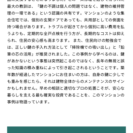
最大の教訓は、「鍵の不調は個人の問題ではなく、建物の維持管
理の一環である」という認識の共有です。マンションのような集
合住宅では、個別の玄関ドアであっても、共用部としての側面を
持つ場合があります。トラブルが起きてから個別に高い費用を払
うよりも、定期的な全戸点検を行う方が、長期的なコストは抑え
られ、住民の安心感も高まります。 また、住民向けの勉強会で
は、正しい鍵の手入れ方法として「掃除機での吸い出し」と「鉛
筆の芯の活用」が推奨されました。この事例から学べるのは、鍵
があかないという事態は突然起こるのではなく、長年の無視と誤
った知識の積み重ねによって引き起こされるということです。築
年数が経過したマンションにお住まいの方は、自身の鍵に少しで
も重みを感じたら、それは建物全体からのメンテナンスのサイン
かもしれません。早めの相談と適切なプロの処置こそが、安心な
暮らしを支える最も確実な投資であることを、このマンションの
事例は物語っています。