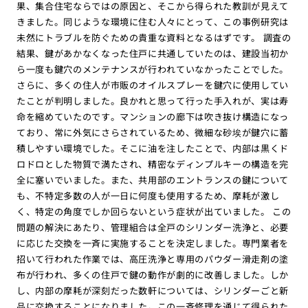
果、集合住宅ならではの原因と、そこから得られた教訓が見えて
きました。同じような環境に住む人々にとって、この事例研究は
未然にトラブルを防ぐための貴重な資料となるはずです。 調査の
結果、鍵があかなくなった住戸に共通していたのは、建設当初か
ら一度も鍵穴のメンテナンスが行われていなかったことでした。
さらに、多くの住人が市販のオイルスプレーを鍵穴に使用してい
たことが判明しました。良かれと思って行った手入れが、実は寿
命を縮めていたのです。マンションの廊下は吹き抜け構造になっ
ており、常に外気にさらされているため、微細な砂埃が鍵穴に蓄
積しやすい環境でした。そこに油を注したことで、内部は黒くド
ロドロとした物質で満たされ、精密なディンプルキーの構造を完
全に塞いでいました。また、共用部のエントランスの鍵について
も、不特定多数の人が一日に何度も使用するため、摩耗が激し
く、特定の角度でしか回らないという症状が出ていました。 この
問題の解決にあたり、管理組合は全戸のシリンダー洗浄と、必要
に応じた交換を一斉に実施することを決定しました。専門業者を
招いて行われた作業では、高圧洗浄と専用のパウダー滑走剤の塗
布が行われ、多くの住戸で鍵の動作が劇的に改善しました。しか
し、内部の摩耗が深刻だった数軒については、シリンダーごと新
品に交換することになりました。この一斉修理を通じて得られた